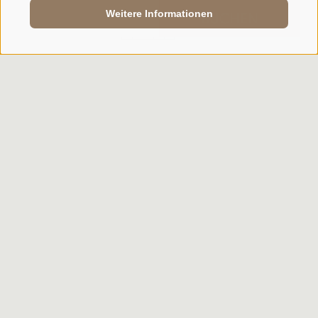
Schwierigkeit:
Weitere Informationen
ANFRAGE
BUCHEN
Panoramablick:
DETAILS
Latzfonser Kreuz