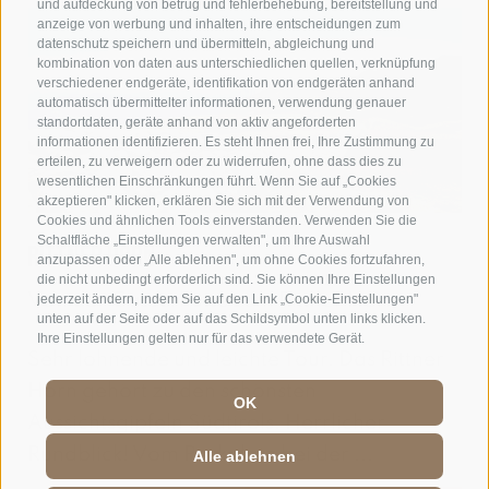
und aufdeckung von betrug und fehlerbehebung, bereitstellung und
anzeige von werbung und inhalten, ihre entscheidungen zum
datenschutz speichern und übermitteln, abgleichung und
kombination von daten aus unterschiedlichen quellen, verknüpfung
verschiedener endgeräte, identifikation von endgeräten anhand
automatisch übermittelter informationen, verwendung genauer
standortdaten, geräte anhand von aktiv angeforderten
informationen identifizieren. Es steht Ihnen frei, Ihre Zustimmung zu
erteilen, zu verweigern oder zu widerrufen, ohne dass dies zu
wesentlichen Einschränkungen führt. Wenn Sie auf „Cookies
akzeptieren" klicken, erklären Sie sich mit der Verwendung von
Cookies und ähnlichen Tools einverstanden. Verwenden Sie die
Schaltfläche „Einstellungen verwalten", um Ihre Auswahl
Rittner Horn
anzupassen oder „Alle ablehnen", um ohne Cookies fortzufahren,
die nicht unbedingt erforderlich sind. Sie können Ihre Einstellungen
Von der Gasserhütte zum Rittner Horn
jederzeit ändern, indem Sie auf den Link „Cookie-Einstellungen"
unten auf der Seite oder auf das Schildsymbol unten links klicken.
Ihre Einstellungen gelten nur für das verwendete Gerät.
Sehr lohnende und leichte Tour. Das Rittner
Horn gehört zu den schönsten
OK
Aussichtsgipfeln Südtirols. Herrlicher
Rundblick! Vom Parkplatz bei der ...
Alle ablehnen