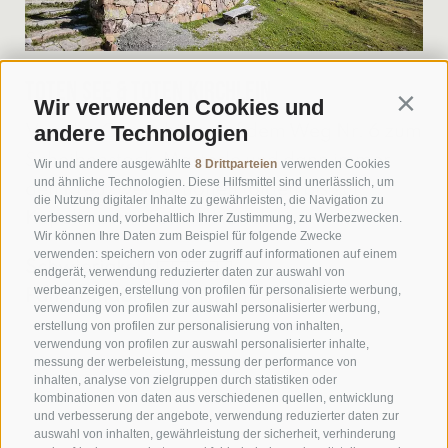
Toten See & Toten Kirchlein
Wir verwenden Cookies und
Contin
andere Technologien
Von der Gasserhütte auf dem Weg Nr. 6 zum
Scheibenstock-Marterle und dann immer
Wir und andere ausgewählte
8 Drittparteien
verwenden Cookies
und ähnliche Technologien. Diese Hilfsmittel sind unerlässlich, um
den Kreuzwegstationen folgen bis zur
die Nutzung digitaler Inhalte zu gewährleisten, die Navigation zu
Kapelle zum "Toten". Von dort ...
verbessern und, vorbehaltlich Ihrer Zustimmung, zu Werbezwecken.
Wir können Ihre Daten zum Beispiel für folgende Zwecke
verwenden: speichern von oder zugriff auf informationen auf einem
Schwierigkeit:
endgerät, verwendung reduzierter daten zur auswahl von
werbeanzeigen, erstellung von profilen für personalisierte werbung,
Panoramablick:
verwendung von profilen zur auswahl personalisierter werbung,
erstellung von profilen zur personalisierung von inhalten,
verwendung von profilen zur auswahl personalisierter inhalte,
DETAILS
messung der werbeleistung, messung der performance von
inhalten, analyse von zielgruppen durch statistiken oder
kombinationen von daten aus verschiedenen quellen, entwicklung
und verbesserung der angebote, verwendung reduzierter daten zur
auswahl von inhalten, gewährleistung der sicherheit, verhinderung