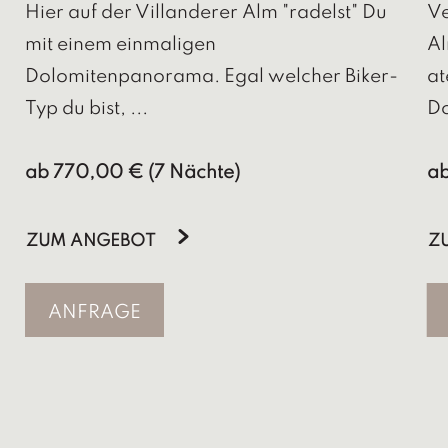
Hier auf der Villanderer Alm "radelst" Du
Ve
mit einem einmaligen
Al
Dolomitenpanorama. Egal welcher Biker-
at
Typ du bist, ...
Do
ab 770,00 € (7 Nächte)
ab
ZUM ANGEBOT
Z
ANFRAGE