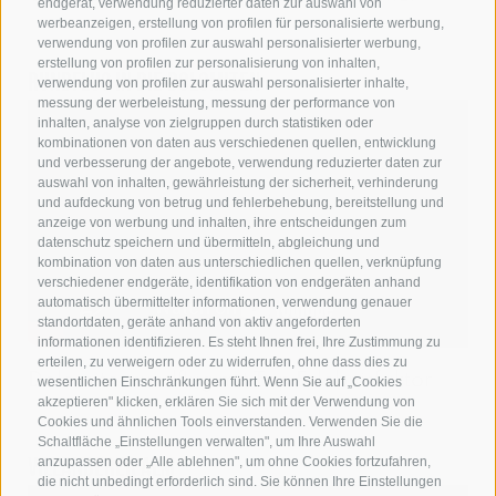
endgerät, verwendung reduzierter daten zur auswahl von
werbeanzeigen, erstellung von profilen für personalisierte werbung,
verwendung von profilen zur auswahl personalisierter werbung,
erstellung von profilen zur personalisierung von inhalten,
Rundflug in die Dolomiten
verwendung von profilen zur auswahl personalisierter inhalte,
messung der werbeleistung, messung der performance von
inhalten, analyse von zielgruppen durch statistiken oder
kombinationen von daten aus verschiedenen quellen, entwicklung
und verbesserung der angebote, verwendung reduzierter daten zur
auswahl von inhalten, gewährleistung der sicherheit, verhinderung
und aufdeckung von betrug und fehlerbehebung, bereitstellung und
anzeige von werbung und inhalten, ihre entscheidungen zum
datenschutz speichern und übermitteln, abgleichung und
kombination von daten aus unterschiedlichen quellen, verknüpfung
verschiedener endgeräte, identifikation von endgeräten anhand
automatisch übermittelter informationen, verwendung genauer
standortdaten, geräte anhand von aktiv angeforderten
informationen identifizieren. Es steht Ihnen frei, Ihre Zustimmung zu
erteilen, zu verweigern oder zu widerrufen, ohne dass dies zu
Dolomitenrundflug mit Top Erlebnisfaktor
wesentlichen Einschränkungen führt. Wenn Sie auf „Cookies
akzeptieren" klicken, erklären Sie sich mit der Verwendung von
Cookies und ähnlichen Tools einverstanden. Verwenden Sie die
Schaltfläche „Einstellungen verwalten", um Ihre Auswahl
Villanderer Alm
anzupassen oder „Alle ablehnen", um ohne Cookies fortzufahren,
die nicht unbedingt erforderlich sind. Sie können Ihre Einstellungen