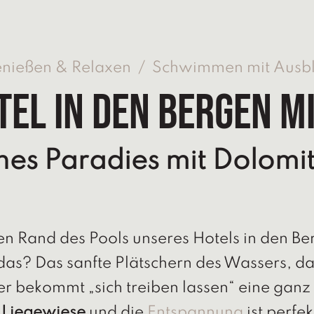
nießen & Relaxen
/
Schwimmen mit Ausbl
tel in den Bergen m
ines Paradies mit Dolomi
n Rand des Pools unseres Hotels in den Ber
as? Das sanfte Plätschern des Wassers, d
ier bekommt „sich treiben lassen“ eine gan
 Liegewiese
und die
Entspannung
ist perfek