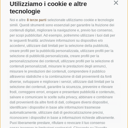
Utilizziamo i cookie e altre
Contin
tecnologie
Noi e altre
8 terze parti
selezionate utilizziamo cookie e tecnologie
simili. Questi strumenti sono essenziali per garantire la fruizione dei
contenuti digitali, migliorare la navigazione e, previo tuo consenso,
per scopi pubblicitari. Ad esempio, potremmo utilizzare i tuoi dati per
le seguenti finalità: archiviare informazioni su dispositivo e/o
accedervi, utilizzare dati limitati per la selezione della pubblicità,
creare profili per la pubblicità personalizzata, utilizzare profili per la
selezione di pubblicità personalizzata, creare profili per la
personalizzazione dei contenuti, utilizzare profili per la selezione di
contenuti personalizzati, misurare le prestazioni degli annunci,
misurare le prestazioni dei contenuti, comprendere il pubblico
attraverso statistiche o la combinazione di dati provenienti da fonti
diverse, sviluppare e migliorare i servizi, utilizzare dati limitati per la
selezione dei contenuti, garantire la sicurezza, prevenire e rilevare
frodi, correggere errori, erogare e presentare pubblicità e contenuto,
salvare e comunicare le scelte sulla privacy, abbinare e combinare
dati provenienti da altre fonti di dati, collegare diversi dispositivi,
identificare i dispositivi in base alle informazioni trasmesse
automaticamente, utilizzare dati di geolocalizzazione precisi,
riconoscere i dispositivi in base a informazioni richieste attivamente.
Puoi liberamente prestare, rifiutare o revocare il tuo consenso