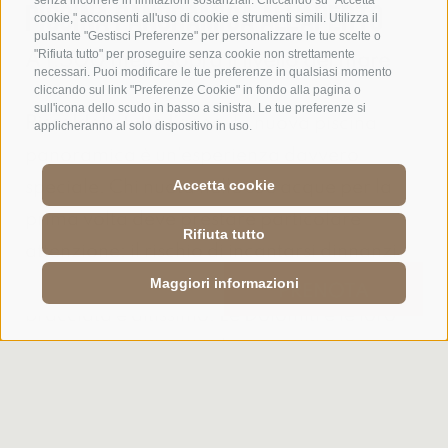
senza incorrere in limitazioni sostanziali. Cliccando su "Accetta
Piscina panoramica all'aperto
cookie," acconsenti all'uso di cookie e strumenti simili. Utilizza il
pulsante "Gestisci Preferenze" per personalizzare le tue scelte o
"Rifiuta tutto" per proseguire senza cookie non strettamente
A 1.500 metri sopra il livello del mare
necessari. Puoi modificare le tue preferenze in qualsiasi momento
cliccando sul link "Preferenze Cookie" in fondo alla pagina o
sull'icona dello scudo in basso a sinistra. Le tue preferenze si
Riscaldata tutto l’anno
, la nuova piscina
applicheranno al solo dispositivo in uso.
panoramica è un’esperienza davvero
Accetta cookie
speciale. Chi nuota nelle sue acque per la
prima volta deve prestare particolare
Rifiuta tutto
attenzione: il rischio di incantarsi dinnanzi
alla vista e dimenticarsi la prossima
Maggiori informazioni
RICHIESTA
PRENOTA
bracciata è altissimo. Le Dolomiti e le loro
imponenti cime si stagliano maestose
davanti ai tuoi occhi.
La piscina viene
riscaldata a una piacevole
temperatura di 33°C
in inverno,
28°C
in