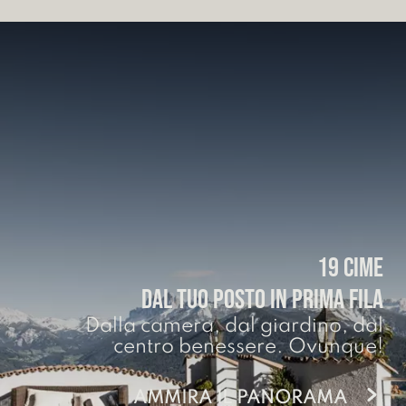
19 CIME
DAL TUO POSTO IN PRIMA FILA
Dalla camera, dal giardino, dal
centro benessere. Ovunque!
AMMIRA IL PANORAMA