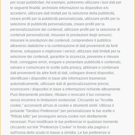
per scopi pubblicitari. Ad esempio, potremmo utilizzare i tuoi dati per
le seguenti finalità: archiviare informazioni su dispositivo e/o
accedervi, utilizzare dati limitati per la selezione della pubblicità,
creare profili per la pubblicità personalizzata, utilizzare profili per la
FOTO & VIDEO
WEBCAM
selezione di pubblicità personalizzata, creare profili per la
personalizzazione dei contenuti, utilizzare profili per la selezione di
contenuti personalizzati, misurare le prestazioni degli annunci,
METEO
BUONI
misurare le prestazioni dei contenuti, comprendere il pubblico
attraverso statistiche o la combinazione di dati provenienti da fonti
diverse, sviluppare e migliorare i servizi, utilizzare dati limitati per la
OPUSCOLO
NEWSLETTER
selezione dei contenuti, garantire la sicurezza, prevenire e rilevare
frodi, correggere errori, erogare e presentare pubblicità e contenuto,
DELL’HOTEL
salvare e comunicare le scelte sulla privacy, abbinare e combinare
CAMERE E PREZZI
dati provenienti da altre fonti di dati, collegare diversi dispositivi,
identificare i dispositivi in base alle informazioni trasmesse
automaticamente, utilizzare dati di geolocalizzazione precisi,
riconoscere i dispositivi in base a informazioni richieste attivamente.
Puoi liberamente prestare, rifiutare o revocare il tuo consenso
senza incorrere in limitazioni sostanziali. Cliccando su "Accetta
cookie," acconsenti all'uso di cookie e strumenti simili. Utilizza il
pulsante "Gestisci Preferenze" per personalizzare le tue scelte o
"Rifiuta tutto" per proseguire senza cookie non strettamente
necessari. Puoi modificare le tue preferenze in qualsiasi momento
CREDITS
|
MAPPA DEL SITO
|
cliccando sul link "Preferenze Cookie" in fondo alla pagina o
IT00235730215
sull'icona dello scudo in basso a sinistra. Le tue preferenze si