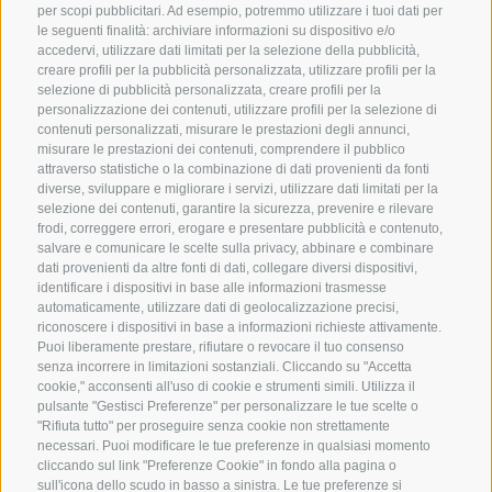
per scopi pubblicitari. Ad esempio, potremmo utilizzare i tuoi dati per
le seguenti finalità: archiviare informazioni su dispositivo e/o
accedervi, utilizzare dati limitati per la selezione della pubblicità,
creare profili per la pubblicità personalizzata, utilizzare profili per la
FOTO & VIDEO
WEBCAM
selezione di pubblicità personalizzata, creare profili per la
personalizzazione dei contenuti, utilizzare profili per la selezione di
contenuti personalizzati, misurare le prestazioni degli annunci,
METEO
BUONI
misurare le prestazioni dei contenuti, comprendere il pubblico
attraverso statistiche o la combinazione di dati provenienti da fonti
diverse, sviluppare e migliorare i servizi, utilizzare dati limitati per la
OPUSCOLO
NEWSLETTER
selezione dei contenuti, garantire la sicurezza, prevenire e rilevare
frodi, correggere errori, erogare e presentare pubblicità e contenuto,
DELL’HOTEL
salvare e comunicare le scelte sulla privacy, abbinare e combinare
CAMERE E PREZZI
dati provenienti da altre fonti di dati, collegare diversi dispositivi,
identificare i dispositivi in base alle informazioni trasmesse
automaticamente, utilizzare dati di geolocalizzazione precisi,
riconoscere i dispositivi in base a informazioni richieste attivamente.
Puoi liberamente prestare, rifiutare o revocare il tuo consenso
senza incorrere in limitazioni sostanziali. Cliccando su "Accetta
cookie," acconsenti all'uso di cookie e strumenti simili. Utilizza il
pulsante "Gestisci Preferenze" per personalizzare le tue scelte o
"Rifiuta tutto" per proseguire senza cookie non strettamente
necessari. Puoi modificare le tue preferenze in qualsiasi momento
CREDITS
|
MAPPA DEL SITO
|
cliccando sul link "Preferenze Cookie" in fondo alla pagina o
IT00235730215
sull'icona dello scudo in basso a sinistra. Le tue preferenze si