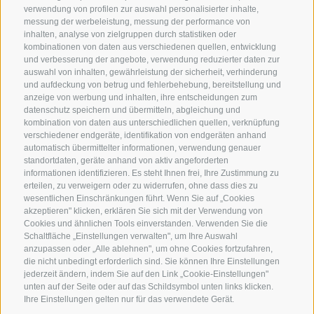
verwendung von profilen zur auswahl personalisierter inhalte,
messung der werbeleistung, messung der performance von
FOTOS & VIDEOS
GUTSCHEIN
inhalten, analyse von zielgruppen durch statistiken oder
kombinationen von daten aus verschiedenen quellen, entwicklung
und verbesserung der angebote, verwendung reduzierter daten zur
WETTER
NEWSLETTER
auswahl von inhalten, gewährleistung der sicherheit, verhinderung
und aufdeckung von betrug und fehlerbehebung, bereitstellung und
anzeige von werbung und inhalten, ihre entscheidungen zum
HAUSPROSPEKT
ZIMMER & PREISE
datenschutz speichern und übermitteln, abgleichung und
kombination von daten aus unterschiedlichen quellen, verknüpfung
verschiedener endgeräte, identifikation von endgeräten anhand
WEBCAMS
automatisch übermittelter informationen, verwendung genauer
standortdaten, geräte anhand von aktiv angeforderten
informationen identifizieren. Es steht Ihnen frei, Ihre Zustimmung zu
erteilen, zu verweigern oder zu widerrufen, ohne dass dies zu
wesentlichen Einschränkungen führt. Wenn Sie auf „Cookies
akzeptieren" klicken, erklären Sie sich mit der Verwendung von
Cookies und ähnlichen Tools einverstanden. Verwenden Sie die
Schaltfläche „Einstellungen verwalten", um Ihre Auswahl
anzupassen oder „Alle ablehnen", um ohne Cookies fortzufahren,
die nicht unbedingt erforderlich sind. Sie können Ihre Einstellungen
IMPRESSUM
|
SITEMAP
|
jederzeit ändern, indem Sie auf den Link „Cookie-Einstellungen"
IT00235730215
unten auf der Seite oder auf das Schildsymbol unten links klicken.
Ihre Einstellungen gelten nur für das verwendete Gerät.
|
COOKIE-RICHTLINIE
|
PRIVACY
|