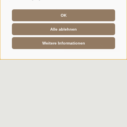
Montag Villanderer Alm, Mittwoch Villnöss,
Donnerstag Seiser Alm und Freitag
OK
Feldthurns
• 1x geführte Winterwanderung: Dienstag
Alle ablehnen
Barbian/Rittner Horn
Weitere Informationen
ANFRAGE
BUCHEN
• Kostenloser Verleih von Schneeschuhen
und Stöcken
• Wandertipps erhalten Sie vom Chef Stefan
• kostenlose Winterwanderkarte
Mindestaufenthalt
7 Tage
JETZT ANFRAGEN