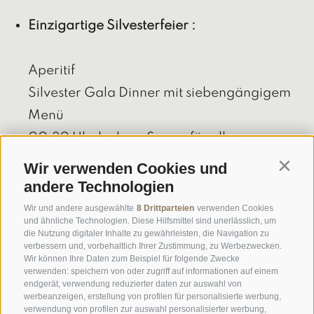
Einzigartige Silvesterfeier :
Aperitif
Silvester Gala Dinner mit siebengängigem
Menü
00:30 Uhr leckere Suppe für alle
Wir verwenden Cookies und
Contin
Silvesterzuschlag 89€ pro Person / Für
andere Technologien
Kinder bis 15 Jahre 40€
Wir und andere ausgewählte
8 Drittparteien
verwenden Cookies
und ähnliche Technologien. Diese Hilfsmittel sind unerlässlich, um
• Begrüßungsgetränk bei der Ankunft
die Nutzung digitaler Inhalte zu gewährleisten, die Navigation zu
verbessern und, vorbehaltlich Ihrer Zustimmung, zu Werbezwecken.
• 7 x 3/4-Verwöhn-Pension, inklusive
Wir können Ihre Daten zum Beispiel für folgende Zwecke
Frühstücksbuffet, leckerer Suppentopf am
verwenden: speichern von oder zugriff auf informationen auf einem
endgerät, verwendung reduzierter daten zur auswahl von
Nachmittag und 4-Gang-Wahlmenü am
werbeanzeigen, erstellung von profilen für personalisierte werbung,
verwendung von profilen zur auswahl personalisierter werbung,