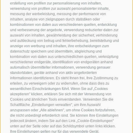
Abend
erstellung von profilen zur personalisierung von inhalten,
verwendung von profilen zur auswahl personalisierter inhalte,
• täglich Sektfrühstück
messung der werbeleistung, messung der performance von
inhalten, analyse von zielgruppen durch statistiken oder
• Skisafari Dolomiten, täglich kostenloser
kombinationen von daten aus verschiedenen quellen, entwicklung
Zubringerdienst in 5 verschiedene
und verbesserung der angebote, verwendung reduzierter daten zur
auswahl von inhalten, gewährleistung der sicherheit, verhinderung
Skigebiete (Plose, Grödner Tal, Seiser Alm,
und aufdeckung von betrug und fehlerbehebung, bereitstellung und
anzeige von werbung und inhalten, ihre entscheidungen zum
Obereggen, Sella Ronda) ausgenommen
datenschutz speichern und übermitteln, abgleichung und
kombination von daten aus unterschiedlichen quellen, verknüpfung
Sonntag
verschiedener endgeräte, identifikation von endgeräten anhand
• Freie Nutzung der Erholungsoase:
automatisch übermittelter informationen, verwendung genauer
standortdaten, geräte anhand von aktiv angeforderten
Finnische Sauna, Dampfsauna,
informationen identifizieren. Es steht Ihnen frei, Ihre Zustimmung zu
erteilen, zu verweigern oder zu widerrufen, ohne dass dies zu
Kräutersauna, Infrarotkabine, Massagepool
wesentlichen Einschränkungen führt. Wenn Sie auf „Cookies
akzeptieren" klicken, erklären Sie sich mit der Verwendung von
im Freien, Whirlpool intern
Cookies und ähnlichen Tools einverstanden. Verwenden Sie die
Schaltfläche „Einstellungen verwalten", um Ihre Auswahl
• SPA-Tasche mit Handtüchern, Bademantel
anzupassen oder „Alle ablehnen", um ohne Cookies fortzufahren,
und Badeschlappen
die nicht unbedingt erforderlich sind. Sie können Ihre Einstellungen
jederzeit ändern, indem Sie auf den Link „Cookie-Einstellungen"
• 4 x geführte Schneeschuhwanderungen:
unten auf der Seite oder auf das Schildsymbol unten links klicken.
Ihre Einstellungen gelten nur für das verwendete Gerät.