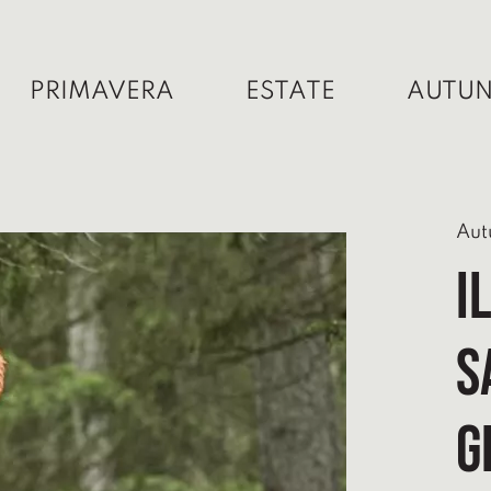
PRIMAVERA
ESTATE
AUTU
Aut
I
S
G