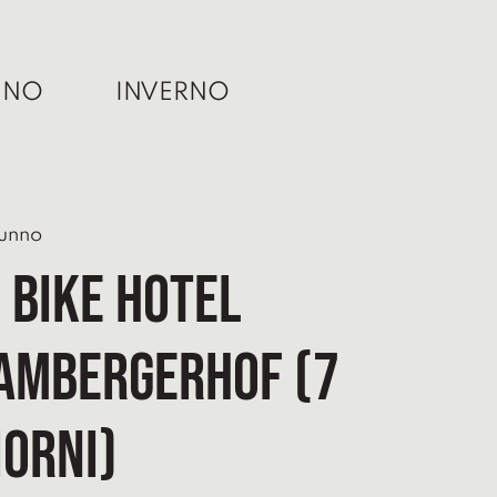
NNO
INVERNO
unno
L BIKE HOTEL
AMBERGERHOF (7
IORNI)