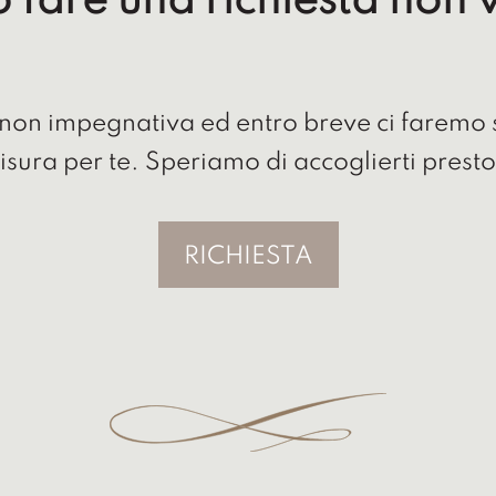
o fare una richiesta non
a non impegnativa ed entro breve ci faremo s
isura per te. Speriamo di accoglierti prest
RICHIESTA