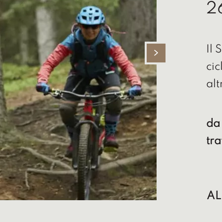
2
Il 
cic
alt
da
tr
AL