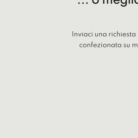
... o megli
Inviaci una richiest
confezionata su m