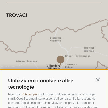
TROVACI
Utilizziamo i cookie e altre
Contin
tecnologie
Noi e altre
8 terze parti
selezionate utilizziamo cookie e tecnologie
simili. Questi strumenti sono essenziali per garantire la fruizione dei
contenuti digitali, migliorare la navigazione e, previo tuo consenso,
per scopi pubblicitari. Ad esempio, potremmo utilizzare i tuoi dati per