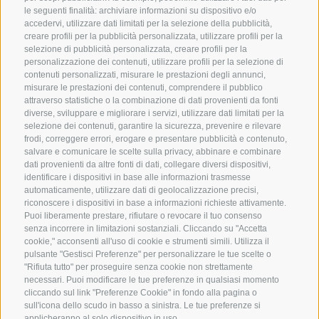
le seguenti finalità: archiviare informazioni su dispositivo e/o
accedervi, utilizzare dati limitati per la selezione della pubblicità,
creare profili per la pubblicità personalizzata, utilizzare profili per la
FOTO & VIDEO
WEBCAM
selezione di pubblicità personalizzata, creare profili per la
personalizzazione dei contenuti, utilizzare profili per la selezione di
contenuti personalizzati, misurare le prestazioni degli annunci,
METEO
BUONI
misurare le prestazioni dei contenuti, comprendere il pubblico
attraverso statistiche o la combinazione di dati provenienti da fonti
diverse, sviluppare e migliorare i servizi, utilizzare dati limitati per la
OPUSCOLO
NEWSLETTER
selezione dei contenuti, garantire la sicurezza, prevenire e rilevare
frodi, correggere errori, erogare e presentare pubblicità e contenuto,
DELL’HOTEL
salvare e comunicare le scelte sulla privacy, abbinare e combinare
CAMERE E PREZZI
dati provenienti da altre fonti di dati, collegare diversi dispositivi,
identificare i dispositivi in base alle informazioni trasmesse
automaticamente, utilizzare dati di geolocalizzazione precisi,
riconoscere i dispositivi in base a informazioni richieste attivamente.
Puoi liberamente prestare, rifiutare o revocare il tuo consenso
senza incorrere in limitazioni sostanziali. Cliccando su "Accetta
cookie," acconsenti all'uso di cookie e strumenti simili. Utilizza il
pulsante "Gestisci Preferenze" per personalizzare le tue scelte o
"Rifiuta tutto" per proseguire senza cookie non strettamente
necessari. Puoi modificare le tue preferenze in qualsiasi momento
CREDITS
|
MAPPA DEL SITO
|
cliccando sul link "Preferenze Cookie" in fondo alla pagina o
IT00235730215
sull'icona dello scudo in basso a sinistra. Le tue preferenze si
applicheranno al solo dispositivo in uso.